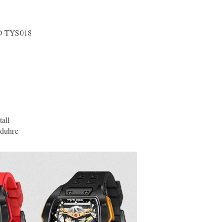
PD-TYS018
tall
duhre