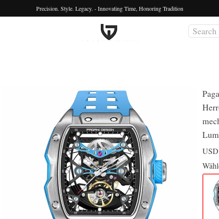
Precision. Style. Legacy. - Innovating Time, Honoring Tradition
Paga
Herr
mech
Lumi
US
Wähl